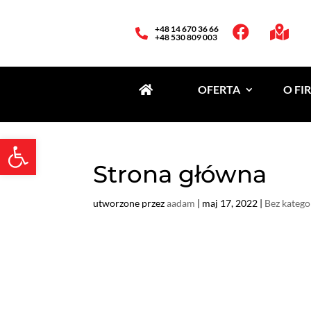
Skip
to
+48 14 670 36 66



content
+48 530 809 003
OFERTA
O FI
Open toolbar
Strona główna
utworzone przez
aadam
|
maj 17, 2022
|
Bez katego