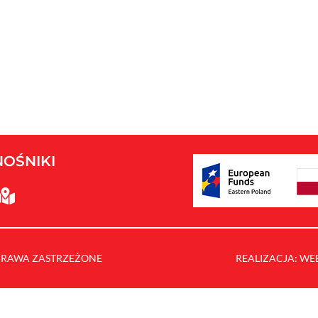
OŚNIKI

E PRAWA ZASTRZEŻONE
REALIZACJA: WE