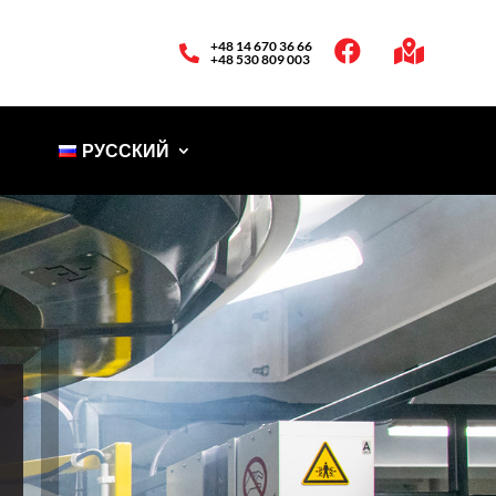
+48 14 670 36 66



+48 530 809 003
РУССКИЙ