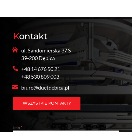
Kontakt
ul. Sandomierska 37 S
39-200 Dębica
+48 14 676 50 21
+48 530 809 003
biuro@duetdebica.pl
WSZYSTKIE KONTAKTY
Imię
*