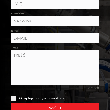
Nazwisko
*
E-mail
*
Treść
0 / 1000
Akceptuję politykę prywatności
WYŚLIJ