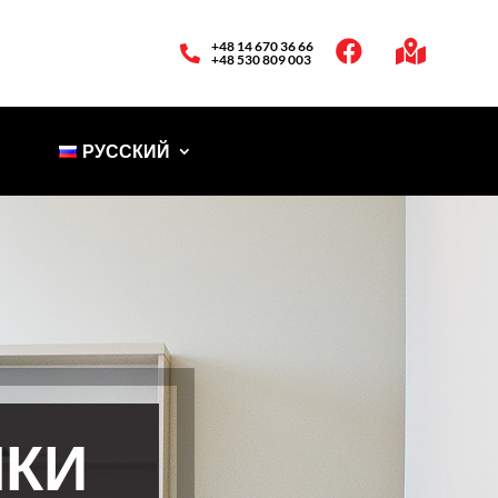
+48 14 670 36 66



+48 530 809 003
РУССКИЙ
НКИ