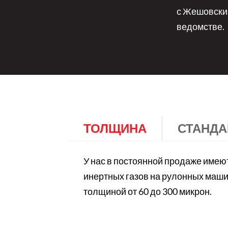
с Жешовским
ведомстве.
ТОЛЩИНА
СТАНДА
У нас в постоянной продаже имею
инертных газов на рулонных маш
толщиной от 60 до 300 микрон.