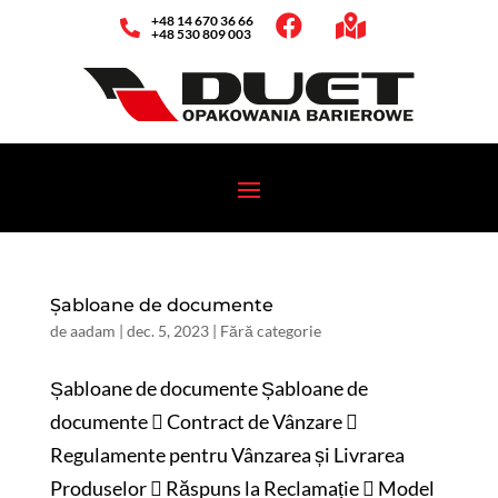
Skip
+48 14 670 36 66



to
+48 530 809 003
content
Șabloane de documente
de
aadam
|
dec. 5, 2023
| Fără categorie
Șabloane de documente Șabloane de
documente  Contract de Vânzare 
Regulamente pentru Vânzarea și Livrarea
Produselor  Răspuns la Reclamație  Model